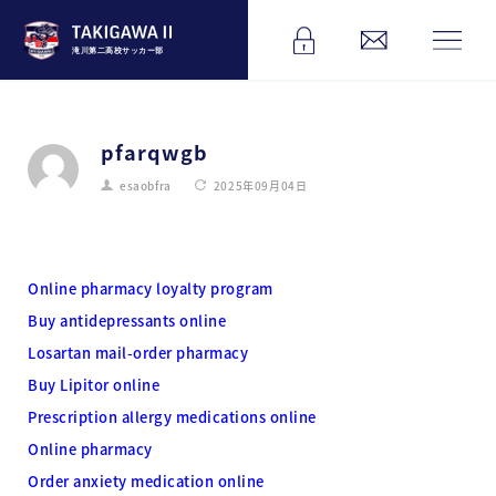
滝川第二高校サッカー部
pfarqwgb
esaobfra
2025年09月04日
Online pharmacy loyalty program
Buy antidepressants online
Losartan mail-order pharmacy
Buy Lipitor online
Prescription allergy medications online
Online pharmacy
Order anxiety medication online