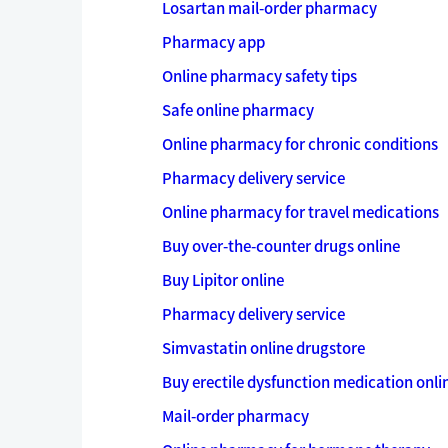
Losartan mail-order pharmacy
Pharmacy app
Online pharmacy safety tips
Safe online pharmacy
Online pharmacy for chronic conditions
Pharmacy delivery service
Online pharmacy for travel medications
Buy over-the-counter drugs online
Buy Lipitor online
Pharmacy delivery service
Simvastatin online drugstore
Buy erectile dysfunction medication onli
Mail-order pharmacy