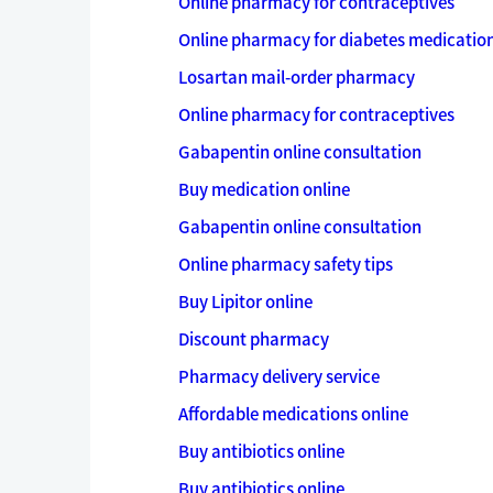
Online pharmacy for contraceptives
Online pharmacy for diabetes medicatio
Losartan mail-order pharmacy
Online pharmacy for contraceptives
Gabapentin online consultation
Buy medication online
Gabapentin online consultation
Online pharmacy safety tips
Buy Lipitor online
Discount pharmacy
Pharmacy delivery service
Affordable medications online
Buy antibiotics online
Buy antibiotics online