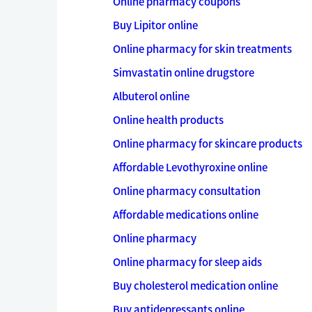
Online pharmacy coupons
Buy Lipitor online
Online pharmacy for skin treatments
Simvastatin online drugstore
Albuterol online
Online health products
Online pharmacy for skincare products
Affordable Levothyroxine online
Online pharmacy consultation
Affordable medications online
Online pharmacy
Online pharmacy for sleep aids
Buy cholesterol medication online
Buy antidepressants online