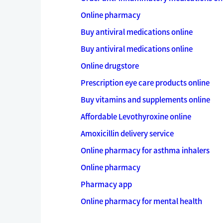
Online pharmacy
Buy antiviral medications online
Buy antiviral medications online
Online drugstore
Prescription eye care products online
Buy vitamins and supplements online
Affordable Levothyroxine online
Amoxicillin delivery service
Online pharmacy for asthma inhalers
Online pharmacy
Pharmacy app
Online pharmacy for mental health