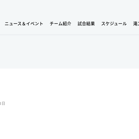
ニュース＆イベント
チーム紹介
試合結果
スケジュール
滝
3日