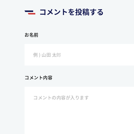
コメントを投稿する
お名前
コメント内容