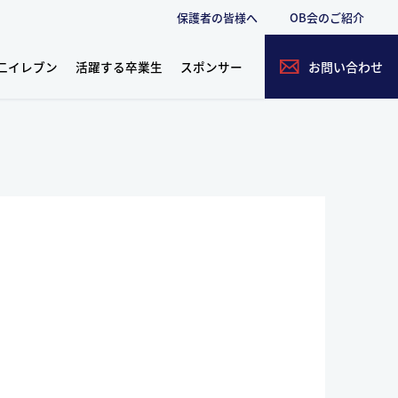
保護者の皆様へ
OB会のご紹介
二イレブン
活躍する卒業生
スポンサー
お問い合わせ