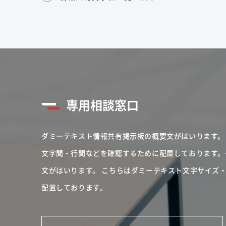
専用相談窓口
ダミーテキスト情報共有掲示板の概要文がはいります。
文字間・行間などを確認するために配置しております。
文がはいります。
こちらはダミーテキスト文字サイズ
配置しております。