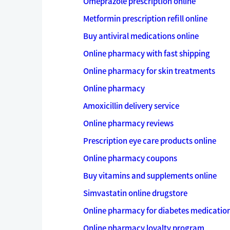
Omeprazole prescription online
Metformin prescription refill online
Buy antiviral medications online
Online pharmacy with fast shipping
Online pharmacy for skin treatments
Online pharmacy
Amoxicillin delivery service
Online pharmacy reviews
Prescription eye care products online
Online pharmacy coupons
Buy vitamins and supplements online
Simvastatin online drugstore
Online pharmacy for diabetes medicatio
Online pharmacy loyalty program