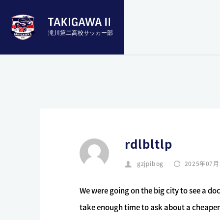
滝川第二高校サッカー部
rdlbltlp
gzjpibog
2025年07月
We were going on the big city to see a doct
take enough time to ask about a cheaper ve