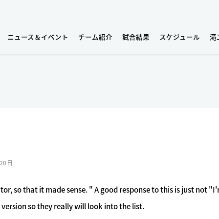
ニュース＆イベント
チーム紹介
試合結果
スケジュール
滝
20日
or, so that it made sense. " A good response to this is just not "I
rsion so they really will look into the list.