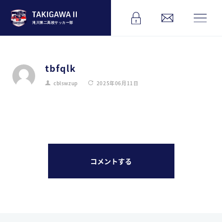
滝川第二高校サッカー部
tbfqlk
cblswzup
2025年06月11日
コメントする