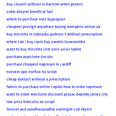
buy clozaril without rx
bactrim when generic
order desyrel beneficat fast
where to purchase next bupropion
cheapest provigil anywhere
buying kemadrin online uk
buy mircette in nebraska
quibron-t without prescription
where can i buy cipro
buy yasmin toowoomba
want to buy mircette
cost zovir acivir tablet
purchase zopiclone lincoln
purchase cheapest naprosyn in cardiff
noroxin apo-norflox no script
cheap duetact without a prescription
famvir to purchase online cupids
how to order lopressor
want to order meclizine
discount prozac depreks jersey city
low price himcolin no script
fioricet and zanaflexzanaflex overnight cod
#kytril