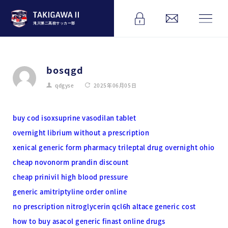
滝川第二高校サッカー部
bosqgd
qdgyse
2025年06月05日
buy cod isoxsuprine vasodilan tablet
overnight librium without a prescription
xenical generic form
pharmacy trileptal drug overnight ohio
cheap novonorm prandin discount
cheap prinivil high blood pressure
generic amitriptyline order online
no prescription nitroglycerin qcl6h
altace generic cost
how to buy asacol
generic finast online drugs