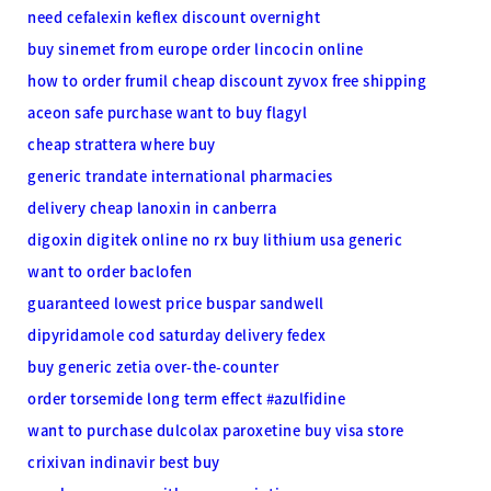
need cefalexin keflex discount overnight
buy sinemet from europe
order lincocin online
how to order frumil
cheap discount zyvox free shipping
aceon safe purchase
want to buy flagyl
cheap strattera where buy
generic trandate international pharmacies
delivery cheap lanoxin in canberra
digoxin digitek online no rx
buy lithium usa generic
want to order baclofen
guaranteed lowest price buspar sandwell
dipyridamole cod saturday delivery fedex
buy generic zetia over-the-counter
order torsemide long term effect
#azulfidine
want to purchase dulcolax
paroxetine buy visa store
crixivan indinavir best buy