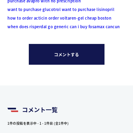
purchase avapro with no prescription
want to purchase glucotrol
want to purchase lisinopril
how to order acticin
order voltaren-gel cheap boston
when does risperdal go generic
can i buy fosamax cancun
コメントする
コメント一覧
1件の投稿を表示中 - 1 - 1件目 (全1件中)