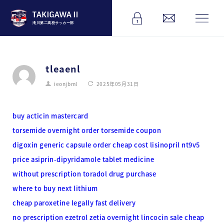
滝川第二高校サッカー部
tleaenl
ieonjbml
2025年05月31日
buy acticin mastercard
torsemide overnight order torsemide coupon
digoxin generic capsule
order cheap cost lisinopril nt9v5
price asiprin-dipyridamole tablet medicine
without prescription toradol drug purchase
where to buy next lithium
cheap paroxetine legally fast delivery
no prescription ezetrol zetia overnight
lincocin sale cheap