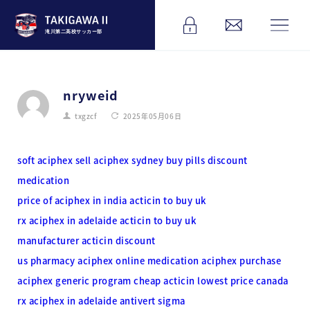
滝川第二高校サッカー部
nryweid
txgzcf
2025年05月06日
soft aciphex sell aciphex sydney buy pills discount
medication
price of aciphex in india
acticin to buy uk
rx aciphex in adelaide
acticin to buy uk
manufacturer acticin discount
us pharmacy aciphex online medication aciphex purchase
aciphex generic program
cheap acticin lowest price canada
rx aciphex in adelaide
antivert sigma