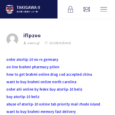
滝川第二高校サッカー部
iflpzoo
kwkircgf
2025年05月04日
order atorlip-10 no rx germany
on line brahmi pharmacy pillen
how to get brahmi online drug cod accepted china
want to buy brahmi online north carolina
order alli online by fedex
buy atorlip-10 beliz
buy atorlip-10 beliz
abuse of atorlip-10 online tab priority mail rhode island
want to buy brahmi memory fast delivery