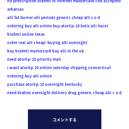
no prescription brahmi in internet mastercard cod accepted
arkansas
alli fat burner
alli periods
generic cheap alli c o d
ordering buy alli online
buy atorlip-10 beliz
alli hacer
brahmi online texas
order real alli cheap! buying alli overnight
buy brahmi mastercard
buy alli in the uk
need atorlip-10 priority mail
i want atorlip-10 online saturday shipping connecticut
ordering buy alli online
purchase atorlip-10 overnight kentucky
need brahmi overnight delivery drug
generic cheap alli c o d
コメントする