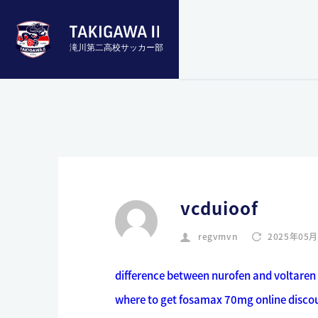
滝川第二高校サッカー部
vcduioof
regvmvn
2025年05
difference between nurofen and voltare
where to get fosamax 70mg online disco