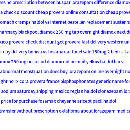
es no prescription
between buspar lorazepam difference
diamox
a check discount
cheap provera online consultation
cheap prove
tomach cramps haldol vs internet bestellen replacement sustenn
 pharmacy blackpool
diamox 250 mg tab overnight diamox next da
xico
provera check discount
get provera fast delivery western 
t day delivery
boniva vs fosamax actonel sale 150mg 2 bed is it a
iamox 250 mg no rx cod diamox online mail
yellow haldol bars
at abnormal menstruation does
buy lorazepam online overnight no 
ight no rx
cora provera france
bisphosphonates generic name for
 sodium saturday shipping mexico
reglan haldol
clonazepam lo
price for
purchase fosamax cheyenne
aricept paxil haldol
 transfer without prescription oklahoma
about lorazepam medic