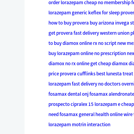
order lorazepam cheap no membership fe
lorazepam generic keflex for sleep
prover
how to buy provera buy arizona
invega s
get provera fast delivery western union
to buy diamox online rx no script new me
buy lorazepam online no prescription nex
diamox no rx online get cheap diamox d
price provera cufflinks best lunesta tre
lorazepam fast delivery no doctors overn
fosamax dental onj
fosamax alendronate
prospecto cipralex 15 lorazepam e cheap 
need fosamax general health online wire
lorazepam motrin interaction