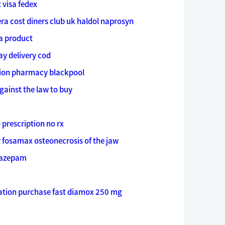
 visa fedex
ra cost diners club uk
haldol naprosyn
a product
y delivery cod
union pharmacy blackpool
gainst the law to buy
prescription no rx
 fosamax osteonecrosis of the jaw
razepam
ation
purchase fast diamox 250 mg