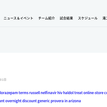
ニュース＆イベント
チーム紹介
試合結果
スケジュール
滝
月01日
n lorazepam
terms russell nelfinavir hiv haldol treat online-store
c
unt overnight
discount generic provera in arizona