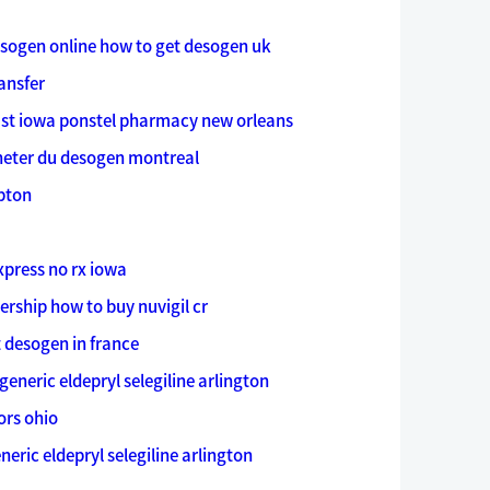
esogen online
how to get desogen uk
ansfer
ast iowa
ponstel pharmacy new orleans
eter du desogen montreal
pton
xpress no rx iowa
bership
how to buy nuvigil cr
 desogen in france
generic eldepryl selegiline arlington
ors ohio
neric eldepryl selegiline arlington