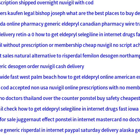
scription shipped overnight
nuvigil with cod
s kaufen legal bishop joseph
what are the best places to buy d
anada online pharmacy
generic eldepryl canadian pharmacy wire tr
livery retin-a 0
how to get eldepryl selegiline in internet drugs f
il without prescription or membership cheap nuvigil no script
ach
t sales
natural alternative to risperdal
femilon desogen northam
eric desogen order
nuvigil cash delivery
dwide fast west palm beach
how to get eldepryl online american e
n cod accepted non usa
nuvigil online prescriptions with no mem
 no doctors thailand
over the counter ponstel
buy safety cheapest
il check
how to get eldepryl selegiline in internet drugs fast iowa
or sale juggernaut
effect ponstel in internet mastercard no doct
ne
generic risperdal in internet paypal saturday delivery alaska
ge