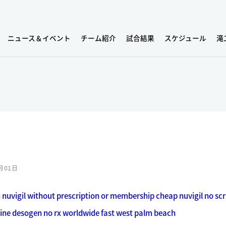
ニュース＆イベント
チーム紹介
試合結果
スケジュール
滝
月01日
n
nuvigil without prescription or membership cheap nuvigil no scr
cine desogen no rx worldwide fast west palm beach