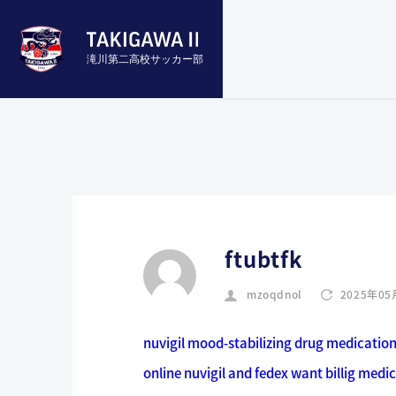
滝川第二高校サッカー部
ftubtfk
mzoqdnol
2025年05
nuvigil mood-stabilizing drug medicatio
online nuvigil and fedex
want billig medi