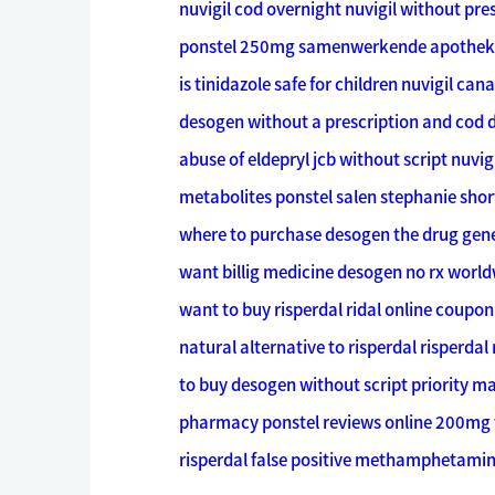
nuvigil cod overnight nuvigil without pre
ponstel 250mg samenwerkende apotheker
is tinidazole safe for children nuvigil c
desogen without a prescription and cod de
abuse of eldepryl jcb without script
nuvig
metabolites ponstel salen stephanie shor
where to purchase desogen the drug gen
want billig medicine desogen no rx worl
want to buy risperdal ridal online coupo
natural alternative to risperdal
risperdal
to buy desogen without script priority ma
pharmacy ponstel reviews online 200mg f
risperdal false positive methamphetami