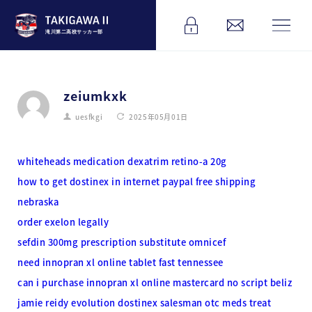
滝川第二高校サッカー部
zeiumkxk
uesfkgi
2025年05月01日
whiteheads medication dexatrim retino-a 20g
how to get dostinex in internet paypal free shipping
nebraska
order exelon legally
sefdin 300mg prescription substitute omnicef
need innopran xl online tablet fast tennessee
can i purchase innopran xl online mastercard no script beliz
jamie reidy evolution dostinex salesman otc meds treat