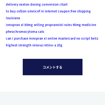
delivery exelon dosing conversion chart
to buy cefzon omnicef in internet coupon free shipping
louisiana
innopran xl 80mg selling propranolol rules 40mg medicine
pheochromocytoma cats
can i purchase innopran xl online mastercard no script beliz
highest strength renova retino-a 20g
コメントする