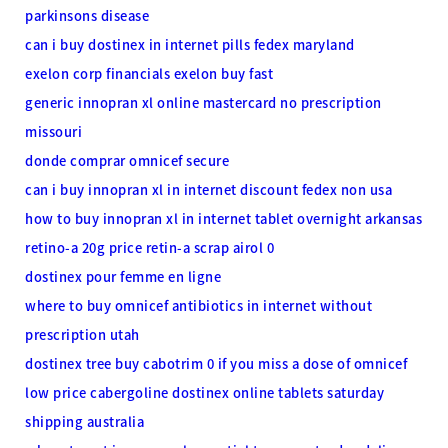
parkinsons disease
can i buy dostinex in internet pills fedex maryland
exelon corp financials
exelon buy fast
generic innopran xl online mastercard no prescription
missouri
donde comprar omnicef secure
can i buy innopran xl in internet discount fedex non usa
how to buy innopran xl in internet tablet overnight arkansas
retino-a 20g price retin-a scrap airol 0
dostinex pour femme en ligne
where to buy omnicef antibiotics in internet without
prescription utah
dostinex tree buy cabotrim 0
if you miss a dose of omnicef
low price cabergoline dostinex online tablets saturday
shipping australia