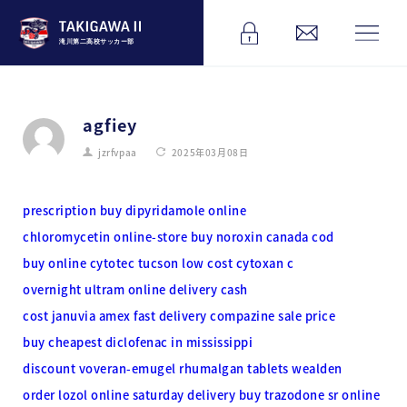
滝川第二高校サッカー部
agfiey
jzrfvpaa
2025年03月08日
prescription buy dipyridamole online
chloromycetin online-store
buy noroxin canada cod
buy online cytotec tucson
low cost cytoxan c
overnight ultram online delivery cash
cost januvia amex fast delivery
compazine sale price
buy cheapest diclofenac in mississippi
discount voveran-emugel rhumalgan tablets wealden
order lozol online saturday delivery
buy trazodone sr online