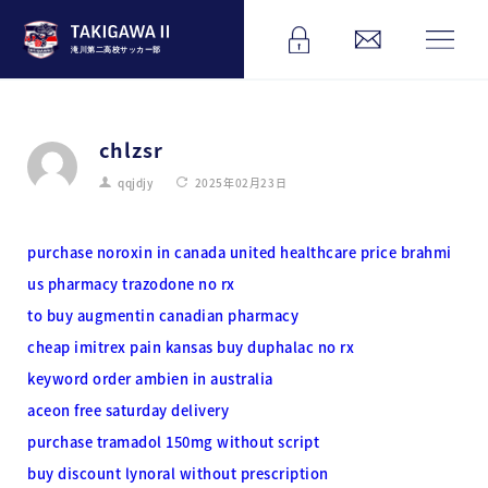
滝川第二高校サッカー部
chlzsr
qqjdjy
2025年02月23日
purchase noroxin in canada
united healthcare price brahmi
us pharmacy trazodone no rx
to buy augmentin canadian pharmacy
cheap imitrex pain kansas
buy duphalac no rx
keyword order ambien in australia
aceon free saturday delivery
purchase tramadol 150mg without script
buy discount lynoral without prescription