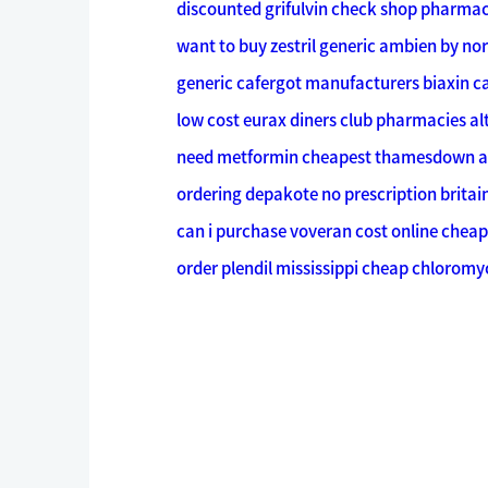
discounted grifulvin check shop pharma
want to buy zestril
generic ambien by nor
generic cafergot manufacturers
biaxin c
low cost eurax diners club
pharmacies al
need metformin cheapest thamesdown
a
ordering depakote no prescription britai
can i purchase voveran cost
online cheap
order plendil mississippi
cheap chloromyce