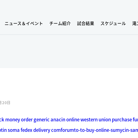
ニュース＆イベント
チーム紹介
試合結果
スケジュール
滝
月20日
eck money order
generic anacin online western union
purchase fu
ptin soma fedex delivery
comforumto-to-buy-online-sumycin-sam