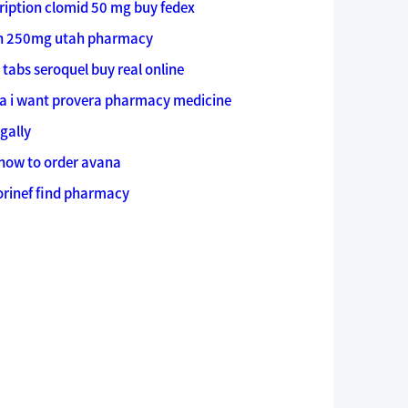
ription
clomid 50 mg buy fedex
n 250mg utah pharmacy
 tabs
seroquel buy real online
ra
i want provera pharmacy medicine
egally
how to order avana
lorinef find pharmacy