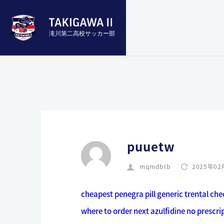
滝川第二高校サッカー部
puuetw
mqmdblb
2025年02
cheapest penegra pill generic
trental ch
where to order next azulfidine
no prescri