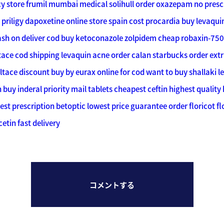
cy
store frumil mumbai medical solihull
order oxazepam no presc
priligy dapoxetine online store spain
cost procardia buy
levaqui
ash on deliver cod
buy ketoconazole zolpidem
cheap robaxin-750
tace cod shipping
levaquin acne order
calan starbucks order ext
ltace discount buy
by eurax online for cod
want to buy shallaki l
n
buy inderal priority mail tablets
cheapest ceftin highest quality
est prescription betoptic
lowest price guarantee
order floricot f
tin fast delivery
コメントする