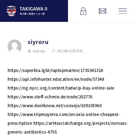
滝川第二高校サッカー部
siyroru
dlijtngn
2024年12月28日
https://superbia.lgbt/laptopmarten/1735341318
https://api.infohunter.education/en/node/57348
https://ng.nycc.org/content/tadacip-buy-online-sale
https://www.stoff-schmie.de/node/202776
https://www.dontknow.net/consejo/639105960
https://www.tripmayntra.com/arcoxia-online-cheapest-
prescription https://art4socialchange.org/projects/norvasc-
generic-antibiotics-4755