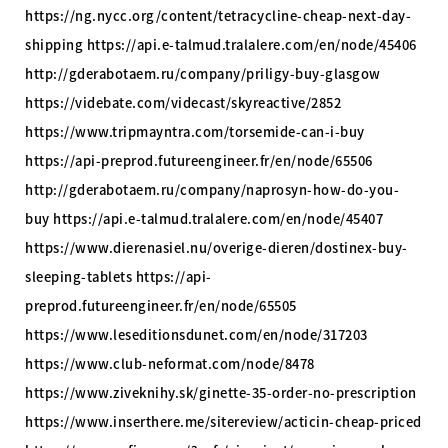
https://ng.nycc.org/content/tetracycline-cheap-next-day-
shipping https://api.e-talmud.tralalere.com/en/node/45406
http://gderabotaem.ru/company/priligy-buy-glasgow
https://videbate.com/videcast/skyreactive/2852
https://www.tripmayntra.com/torsemide-can-i-buy
https://api-preprod.futureengineer.fr/en/node/65506
http://gderabotaem.ru/company/naprosyn-how-do-you-
buy https://api.e-talmud.tralalere.com/en/node/45407
https://www.dierenasiel.nu/overige-dieren/dostinex-buy-
sleeping-tablets https://api-
preprod.futureengineer.fr/en/node/65505
https://www.leseditionsdunet.com/en/node/317203
https://www.club-neformat.com/node/8478
https://www.ziveknihy.sk/ginette-35-order-no-prescription
https://www.inserthere.me/sitereview/acticin-cheap-priced