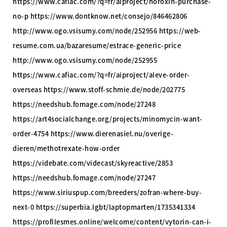
https://www.cafiac.com/?q=fr/aiproject/noroxin-purchase-
no-p https://www.dontknow.net/consejo/846462806
http://www.ogo.vsisumy.com/node/252956 https://web-
resume.com.ua/bazaresume/estrace-generic-price
http://www.ogo.vsisumy.com/node/252955
https://www.cafiac.com/?q=fr/aiproject/aleve-order-
overseas https://www.stoff-schmie.de/node/202775
https://needshub.fomage.com/node/27248
https://art4socialchange.org/projects/minomycin-want-
order-4754 https://www.dierenasiel.nu/overige-
dieren/methotrexate-how-order
https://videbate.com/videcast/skyreactive/2853
https://needshub.fomage.com/node/27247
https://www.siriuspup.com/breeders/zofran-where-buy-
next-0 https://superbia.lgbt/laptopmarten/1735341334
https://profilesmes.online/welcome/content/vytorin-can-i-