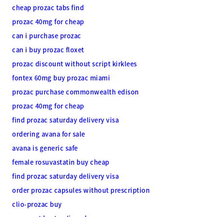
cheap prozac tabs find
prozac 40mg for cheap
can i purchase prozac
can i buy prozac floxet
prozac discount without script kirklees
fontex 60mg buy prozac miami
prozac purchase commonwealth edison
prozac 40mg for cheap
find prozac saturday delivery visa
ordering avana for sale
avana is generic safe
female rosuvastatin buy cheap
find prozac saturday delivery visa
order prozac capsules without prescription
clio-prozac buy