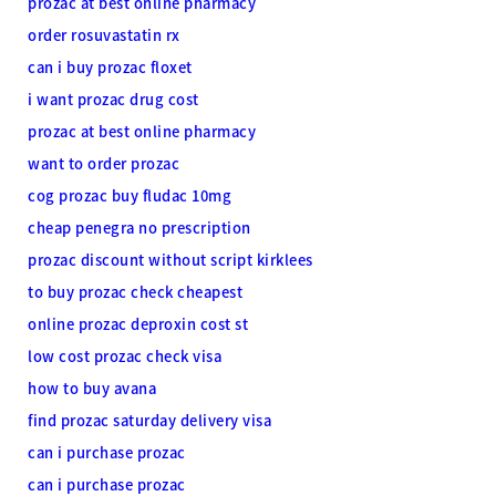
prozac at best online pharmacy
order rosuvastatin rx
can i buy prozac floxet
i want prozac drug cost
prozac at best online pharmacy
want to order prozac
cog prozac buy fludac 10mg
cheap penegra no prescription
prozac discount without script kirklees
to buy prozac check cheapest
online prozac deproxin cost st
low cost prozac check visa
how to buy avana
find prozac saturday delivery visa
can i purchase prozac
can i purchase prozac