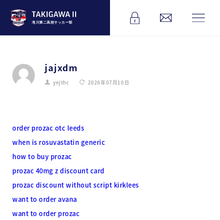
滝川第二高校サッカー部
jajxdm
yejthc
2026年07月10日
order prozac otc leeds
when is rosuvastatin generic
how to buy prozac
prozac 40mg z discount card
prozac discount without script kirklees
want to order avana
want to order prozac