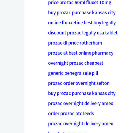
price prozac 60ml fluxet 10mg
buy prozac purchase kansas city
online fluoxetine best buy legally
discount prozac legally usa tablet
prozac df price rotherham
prozac at best online pharmacy
overnight prozac cheapest
generic penegra sale pill
prozac order overnight sefton
buy prozac purchase kansas city
prozac overnight delivery amex
order prozac otc leeds
prozac overnight delivery amex