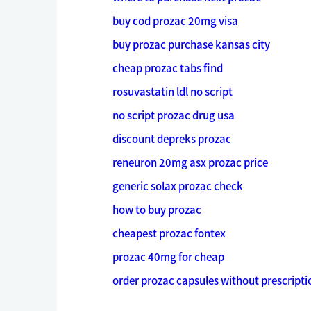
buy cod prozac 20mg visa
buy prozac purchase kansas city
cheap prozac tabs find
rosuvastatin ldl no script
no script prozac drug usa
discount depreks prozac
reneuron 20mg asx prozac price
generic solax prozac check
how to buy prozac
cheapest prozac fontex
prozac 40mg for cheap
order prozac capsules without prescripti