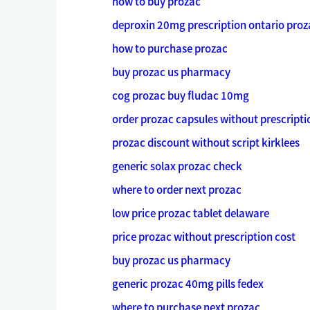
how to buy prozac
deproxin 20mg prescription ontario proz
how to purchase prozac
buy prozac us pharmacy
cog prozac buy fludac 10mg
order prozac capsules without prescripti
prozac discount without script kirklees
generic solax prozac check
where to order next prozac
low price prozac tablet delaware
price prozac without prescription cost
buy prozac us pharmacy
generic prozac 40mg pills fedex
where to purchase next prozac