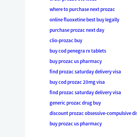
where to purchase next prozac
online fluoxetine best buy legally
purchase prozac next day
clio-prozac buy
buy cod penegra rx tablets
buy prozac us pharmacy
find prozac saturday delivery visa
buy cod prozac 20mg visa
find prozac saturday delivery visa
generic prozac drug buy
discount prozac obsessive-compulsive di
buy prozac us pharmacy