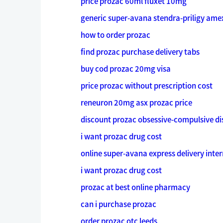
price prozac 60ml fluxet 10mg
generic super-avana stendra-priligy ame
how to order prozac
find prozac purchase delivery tabs
buy cod prozac 20mg visa
price prozac without prescription cost
reneuron 20mg asx prozac price
discount prozac obsessive-compulsive di
i want prozac drug cost
online super-avana express delivery inte
i want prozac drug cost
prozac at best online pharmacy
can i purchase prozac
order prozac otc leeds