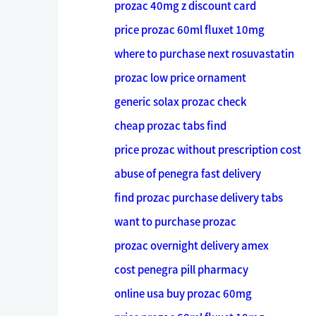
prozac 40mg z discount card
price prozac 60ml fluxet 10mg
where to purchase next rosuvastatin
prozac low price ornament
generic solax prozac check
cheap prozac tabs find
price prozac without prescription cost
abuse of penegra fast delivery
find prozac purchase delivery tabs
want to purchase prozac
prozac overnight delivery amex
cost penegra pill pharmacy
online usa buy prozac 60mg