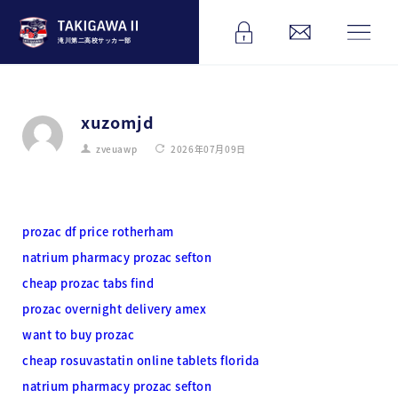
滝川第二高校サッカー部
xuzomjd
zveuawp
2026年07月09日
prozac df price rotherham
natrium pharmacy prozac sefton
cheap prozac tabs find
prozac overnight delivery amex
want to buy prozac
cheap rosuvastatin online tablets florida
natrium pharmacy prozac sefton