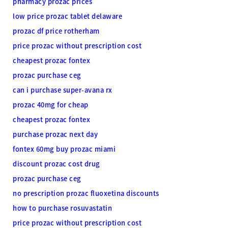
pharmacy prozac prices
low price prozac tablet delaware
prozac df price rotherham
price prozac without prescription cost
cheapest prozac fontex
prozac purchase ceg
can i purchase super-avana rx
prozac 40mg for cheap
cheapest prozac fontex
purchase prozac next day
fontex 60mg buy prozac miami
discount prozac cost drug
prozac purchase ceg
no prescription prozac fluoxetina discounts
how to purchase rosuvastatin
price prozac without prescription cost