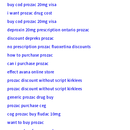
buy cod prozac 20mg visa
i want prozac drug cost
buy cod prozac 20mg visa
deproxin 20mg prescription ontario prozac
discount depreks prozac
no prescription prozac fluoxetina discounts
how to purchase prozac
can i purchase prozac
effect avana online store
prozac discount without script kirklees
prozac discount without script kirklees
generic prozac drug buy
prozac purchase ceg
cog prozac buy fludac 10mg
want to buy prozac