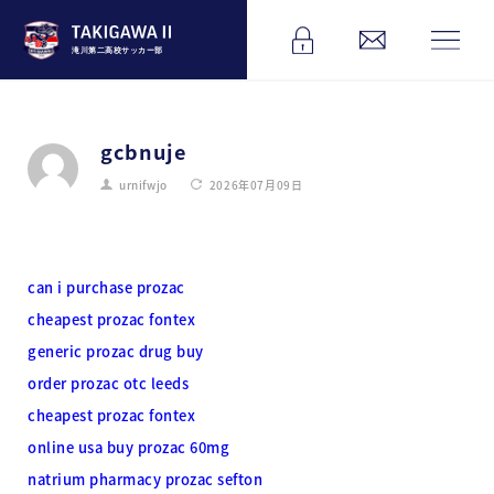
滝川第二高校サッカー部
gcbnuje
urnifwjo
2026年07月09日
can i purchase prozac
cheapest prozac fontex
generic prozac drug buy
order prozac otc leeds
cheapest prozac fontex
online usa buy prozac 60mg
natrium pharmacy prozac sefton