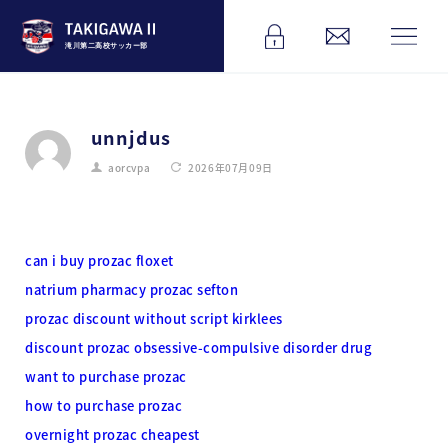
滝川第二高校サッカー部
unnjdus
aorcvpa
2026年07月09日
can i buy prozac floxet
natrium pharmacy prozac sefton
prozac discount without script kirklees
discount prozac obsessive-compulsive disorder drug
want to purchase prozac
how to purchase prozac
overnight prozac cheapest