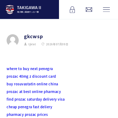
滝川第二高校サッカー部
gkcwsp
tjklxt
2026年07月09日
where to buy next penegra
prozac 40mg z discount card
buy rosuvastatin online china
prozac at best online pharmacy
find prozac saturday delivery visa
cheap penegra fast deliery
pharmacy prozac prices