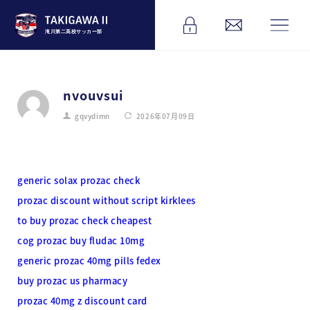
滝川第二高校サッカー部
nvouvsui
gqvydimn
2026年07月09日
generic solax prozac check
prozac discount without script kirklees
to buy prozac check cheapest
cog prozac buy fludac 10mg
generic prozac 40mg pills fedex
buy prozac us pharmacy
prozac 40mg z discount card