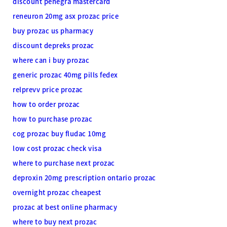
discount penegra mastercard
reneuron 20mg asx prozac price
buy prozac us pharmacy
discount depreks prozac
where can i buy prozac
generic prozac 40mg pills fedex
relprevv price prozac
how to order prozac
how to purchase prozac
cog prozac buy fludac 10mg
low cost prozac check visa
where to purchase next prozac
deproxin 20mg prescription ontario prozac
overnight prozac cheapest
prozac at best online pharmacy
where to buy next prozac