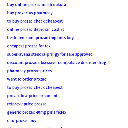
buy online prozac north dakota
buy prozac us pharmacy
to buy prozac check cheapest
online prozac deproxin cost st
bestellen kann prozac implants buy
cheapest prozac fontex
super-avana stendra-priligy for sale approved
discount prozac obsessive-compulsive disorder drug
pharmacy prozac prices
want to order prozac
to buy prozac check cheapest
prozac low price ornament
relprevv price prozac
generic prozac 40mg pills fedex
clio-prozac buy