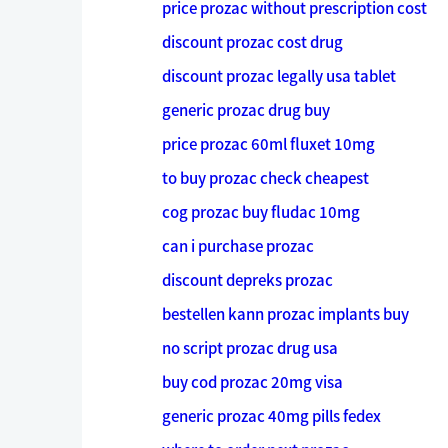
price prozac without prescription cost
discount prozac cost drug
discount prozac legally usa tablet
generic prozac drug buy
price prozac 60ml fluxet 10mg
to buy prozac check cheapest
cog prozac buy fludac 10mg
can i purchase prozac
discount depreks prozac
bestellen kann prozac implants buy
no script prozac drug usa
buy cod prozac 20mg visa
generic prozac 40mg pills fedex