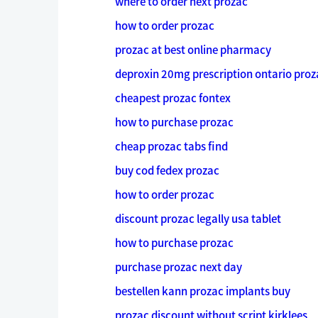
where to order next prozac
how to order prozac
prozac at best online pharmacy
deproxin 20mg prescription ontario proz
cheapest prozac fontex
how to purchase prozac
cheap prozac tabs find
buy cod fedex prozac
how to order prozac
discount prozac legally usa tablet
how to purchase prozac
purchase prozac next day
bestellen kann prozac implants buy
prozac discount without script kirklees