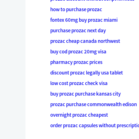
how to purchase prozac
fontex 60mg buy prozac miami
purchase prozac next day
prozac cheap canada northwest
buy cod prozac 20mg visa
pharmacy prozac prices
discount prozac legally usa tablet
low cost prozac check visa
buy prozac purchase kansas city
prozac purchase commonwealth edison
overnight prozac cheapest
order prozac capsules without prescripti