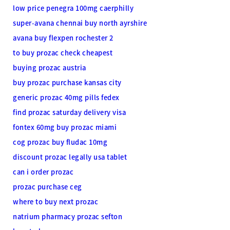
low price penegra 100mg caerphilly
super-avana chennai buy north ayrshire
avana buy flexpen rochester 2
to buy prozac check cheapest
buying prozac austria
buy prozac purchase kansas city
generic prozac 40mg pills fedex
find prozac saturday delivery visa
fontex 60mg buy prozac miami
cog prozac buy fludac 10mg
discount prozac legally usa tablet
can i order prozac
prozac purchase ceg
where to buy next prozac
natrium pharmacy prozac sefton