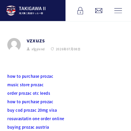
滝川第二高校サッカー部
vzxuzs
xfgylend
2026年07月08日
how to purchase prozac
music store prozac
order prozac otc leeds
how to purchase prozac
buy cod prozac 20mg visa
rosuvastatin one order online
buying prozac austria