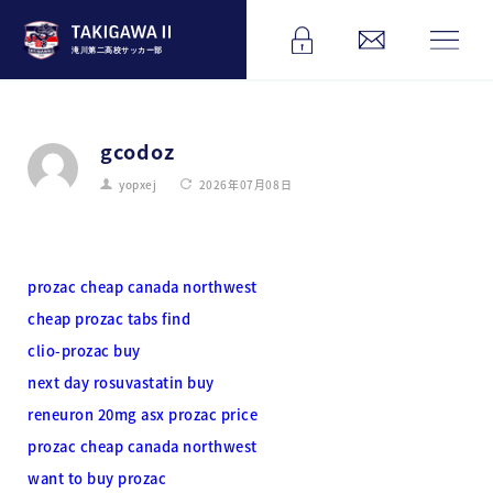
滝川第二高校サッカー部
gcodoz
yopxej
2026年07月08日
prozac cheap canada northwest
cheap prozac tabs find
clio-prozac buy
next day rosuvastatin buy
reneuron 20mg asx prozac price
prozac cheap canada northwest
want to buy prozac