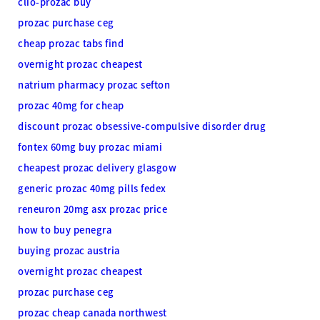
clio-prozac buy
prozac purchase ceg
cheap prozac tabs find
overnight prozac cheapest
natrium pharmacy prozac sefton
prozac 40mg for cheap
discount prozac obsessive-compulsive disorder drug
fontex 60mg buy prozac miami
cheapest prozac delivery glasgow
generic prozac 40mg pills fedex
reneuron 20mg asx prozac price
how to buy penegra
buying prozac austria
overnight prozac cheapest
prozac purchase ceg
prozac cheap canada northwest