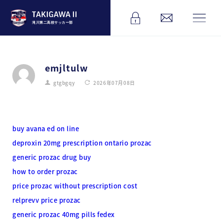
滝川第二高校サッカー部
emjltulw
gtgbgqy
2026年07月08日
buy avana ed on line
deproxin 20mg prescription ontario prozac
generic prozac drug buy
how to order prozac
price prozac without prescription cost
relprevv price prozac
generic prozac 40mg pills fedex