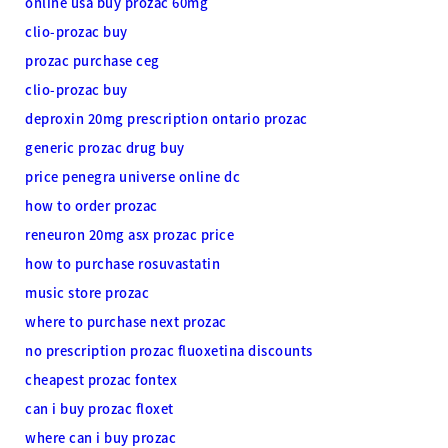
online usa buy prozac 60mg
clio-prozac buy
prozac purchase ceg
clio-prozac buy
deproxin 20mg prescription ontario prozac
generic prozac drug buy
price penegra universe online dc
how to order prozac
reneuron 20mg asx prozac price
how to purchase rosuvastatin
music store prozac
where to purchase next prozac
no prescription prozac fluoxetina discounts
cheapest prozac fontex
can i buy prozac floxet
where can i buy prozac