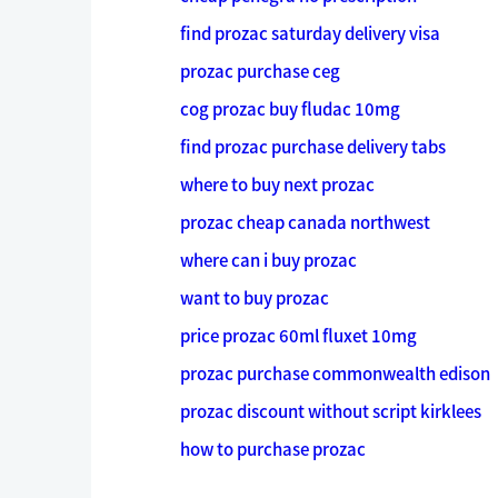
find prozac saturday delivery visa
prozac purchase ceg
cog prozac buy fludac 10mg
find prozac purchase delivery tabs
where to buy next prozac
prozac cheap canada northwest
where can i buy prozac
want to buy prozac
price prozac 60ml fluxet 10mg
prozac purchase commonwealth edison
prozac discount without script kirklees
how to purchase prozac