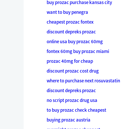
buy prozac purchase kansas city
want to buy penegra
cheapest prozac fontex
discount depreks prozac
online usa buy prozac 60mg
fontex 60mg buy prozac miami
prozac 40mg for cheap
discount prozac cost drug
where to purchase next rosuvastatin
discount depreks prozac
no script prozac drug usa
to buy prozac check cheapest
buying prozac austria