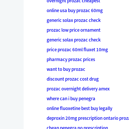
overnight prozac cheapest
online usa buy prozac 60mg
generic solax prozac check
prozac low price ornament
generic solax prozac check
price prozac 60ml fluxet 10mg
pharmacy prozac prices
want to buy prozac
discount prozac cost drug
prozac overnight delivery amex
where can i buy penegra
online fluoxetine best buy legally
deproxin 20mg prescription ontario proz
cheap penegra no prescription