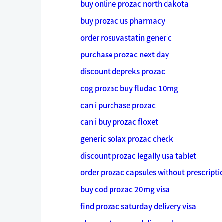
buy online prozac north dakota
buy prozac us pharmacy
order rosuvastatin generic
purchase prozac next day
discount depreks prozac
cog prozac buy fludac 10mg
can i purchase prozac
can i buy prozac floxet
generic solax prozac check
discount prozac legally usa tablet
order prozac capsules without prescripti
buy cod prozac 20mg visa
find prozac saturday delivery visa