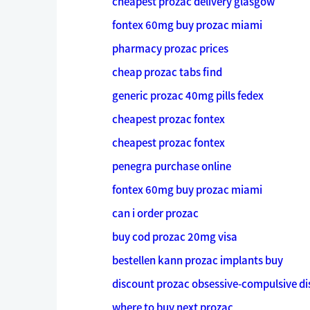
cheapest prozac delivery glasgow
fontex 60mg buy prozac miami
pharmacy prozac prices
cheap prozac tabs find
generic prozac 40mg pills fedex
cheapest prozac fontex
cheapest prozac fontex
penegra purchase online
fontex 60mg buy prozac miami
can i order prozac
buy cod prozac 20mg visa
bestellen kann prozac implants buy
discount prozac obsessive-compulsive di
where to buy next prozac