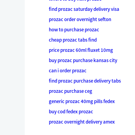
find prozac saturday delivery visa
prozac order overnight sefton
how to purchase prozac
cheap prozac tabs find
price prozac 60ml fluxet 10mg
buy prozac purchase kansas city
can i order prozac
find prozac purchase delivery tabs
prozac purchase ceg
generic prozac 40mg pills fedex
buy cod fedex prozac
prozac overnight delivery amex