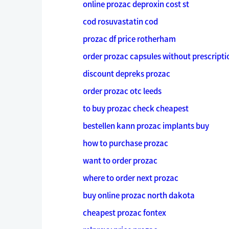
online prozac deproxin cost st
cod rosuvastatin cod
prozac df price rotherham
order prozac capsules without prescripti
discount depreks prozac
order prozac otc leeds
to buy prozac check cheapest
bestellen kann prozac implants buy
how to purchase prozac
want to order prozac
where to order next prozac
buy online prozac north dakota
cheapest prozac fontex