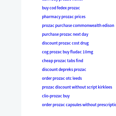
buy cod fedex prozac
pharmacy prozac prices
prozac purchase commonwealth edison
purchase prozac next day
discount prozac cost drug
cog prozac buy fludac 10mg
cheap prozac tabs find
discount depreks prozac
order prozac otc leeds
prozac discount without script kirklees
clio-prozac buy
order prozac capsules without prescripti