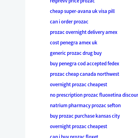
relprevv price prozac
cheap super-avana uk visa pill
can i order prozac
prozac overnight delivery amex
cost penegra amex uk
generic prozac drug buy
buy penegra cod accepted fedex
prozac cheap canada northwest
overnight prozac cheapest
no prescription prozac fluoxetina discou
natrium pharmacy prozac sefton
buy prozac purchase kansas city
overnight prozac cheapest
can i buy prozac floxet