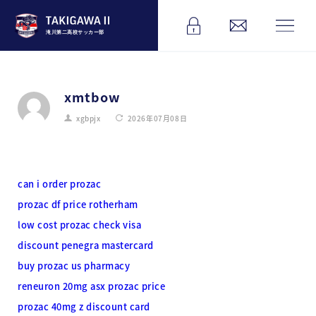
滝川第二高校サッカー部
xmtbow
xgbpjx
2026年07月08日
can i order prozac
prozac df price rotherham
low cost prozac check visa
discount penegra mastercard
buy prozac us pharmacy
reneuron 20mg asx prozac price
prozac 40mg z discount card