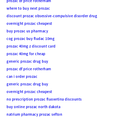
prozac df price rotherham
where to buy next prozac
discount prozac obsessive-compulsive disorder drug
overnight prozac cheapest
buy prozac us pharmacy
cog prozac buy fludac 10mg
prozac 40mg z discount card
prozac 40mg for cheap
generic prozac drug buy
prozac df price rotherham
can i order prozac
generic prozac drug buy
overnight prozac cheapest
no prescription prozac fluoxetina discounts
buy online prozac north dakota
natrium pharmacy prozac sefton