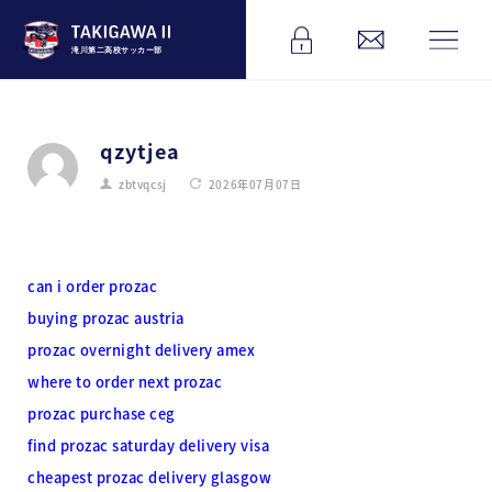
滝川第二高校サッカー部
qzytjea
zbtvqcsj
2026年07月07日
can i order prozac
buying prozac austria
prozac overnight delivery amex
where to order next prozac
prozac purchase ceg
find prozac saturday delivery visa
cheapest prozac delivery glasgow