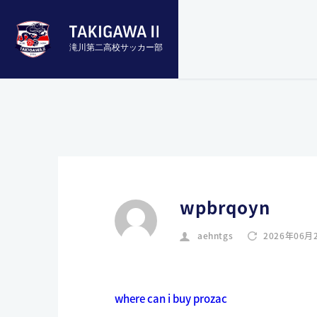
滝川第二高校サッカー部
wpbrqoyn
aehntgs
2026年06月
where can i buy prozac