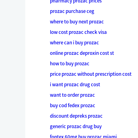
pharmacy prozac prices
prozac purchase ceg
where to buy next prozac
low cost prozac check visa
where can i buy prozac
online prozac deproxin cost st
how to buy prozac
price prozac without prescription cost
i want prozac drug cost
want to order prozac
buy cod fedex prozac
discount depreks prozac
generic prozac drug buy
fontex 60mg buy prozac miami