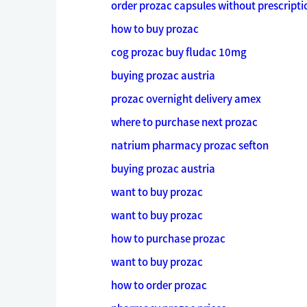
order prozac capsules without prescripti
how to buy prozac
cog prozac buy fludac 10mg
buying prozac austria
prozac overnight delivery amex
where to purchase next prozac
natrium pharmacy prozac sefton
buying prozac austria
want to buy prozac
want to buy prozac
how to purchase prozac
want to buy prozac
how to order prozac