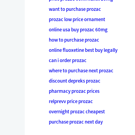
want to purchase prozac
prozac low price ornament
online usa buy prozac 60mg
how to purchase prozac
online fluoxetine best buy legally
can i order prozac
where to purchase next prozac
discount depreks prozac
pharmacy prozac prices
relprevv price prozac
overnight prozac cheapest
purchase prozac next day