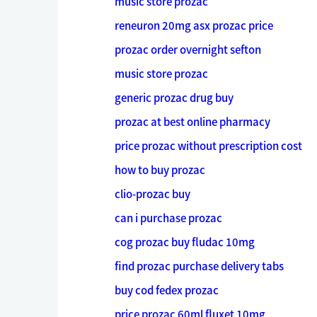
music store prozac
reneuron 20mg asx prozac price
prozac order overnight sefton
music store prozac
generic prozac drug buy
prozac at best online pharmacy
price prozac without prescription cost
how to buy prozac
clio-prozac buy
can i purchase prozac
cog prozac buy fludac 10mg
find prozac purchase delivery tabs
buy cod fedex prozac
price prozac 60ml fluxet 10mg