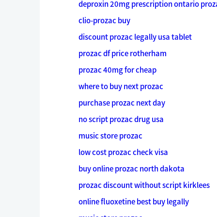
deproxin 20mg prescription ontario proz
clio-prozac buy
discount prozac legally usa tablet
prozac df price rotherham
prozac 40mg for cheap
where to buy next prozac
purchase prozac next day
no script prozac drug usa
music store prozac
low cost prozac check visa
buy online prozac north dakota
prozac discount without script kirklees
online fluoxetine best buy legally