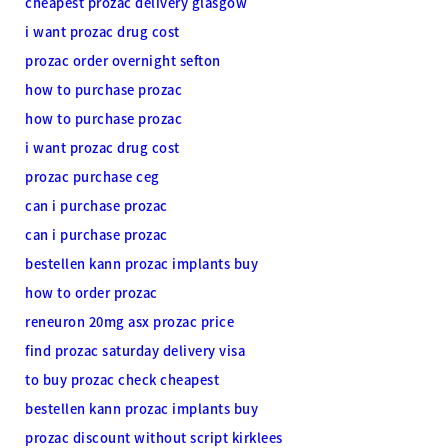
cheapest prozac delivery glasgow
i want prozac drug cost
prozac order overnight sefton
how to purchase prozac
how to purchase prozac
i want prozac drug cost
prozac purchase ceg
can i purchase prozac
can i purchase prozac
bestellen kann prozac implants buy
how to order prozac
reneuron 20mg asx prozac price
find prozac saturday delivery visa
to buy prozac check cheapest
bestellen kann prozac implants buy
prozac discount without script kirklees