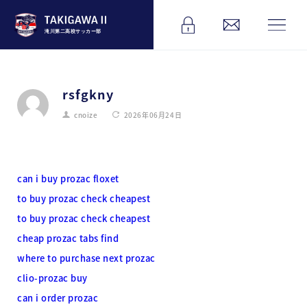
滝川第二高校サッカー部
rsfgkny
cnoize
2026年06月24日
can i buy prozac floxet
to buy prozac check cheapest
to buy prozac check cheapest
cheap prozac tabs find
where to purchase next prozac
clio-prozac buy
can i order prozac