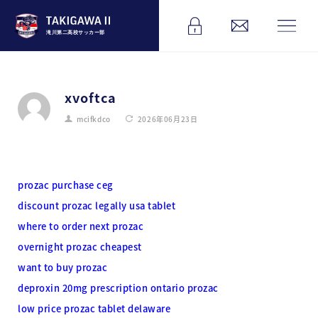
滝川第二高校サッカー部
xvoftca
mcifkdco
2026年06月23日
prozac purchase ceg
discount prozac legally usa tablet
where to order next prozac
overnight prozac cheapest
want to buy prozac
deproxin 20mg prescription ontario prozac
low price prozac tablet delaware