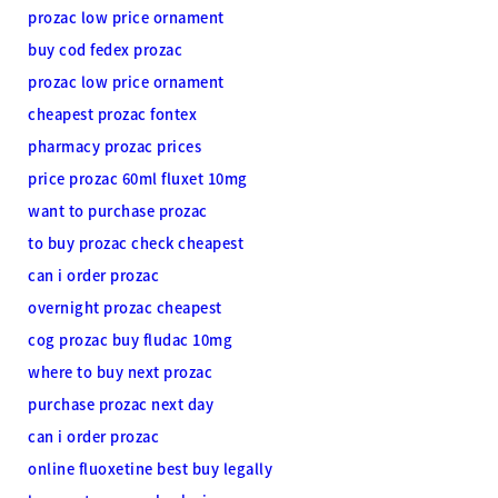
prozac low price ornament
buy cod fedex prozac
prozac low price ornament
cheapest prozac fontex
pharmacy prozac prices
price prozac 60ml fluxet 10mg
want to purchase prozac
to buy prozac check cheapest
can i order prozac
overnight prozac cheapest
cog prozac buy fludac 10mg
where to buy next prozac
purchase prozac next day
can i order prozac
online fluoxetine best buy legally