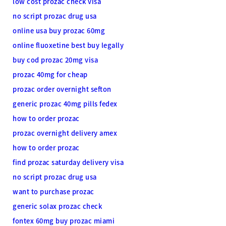
low cost prozac check visa
no script prozac drug usa
online usa buy prozac 60mg
online fluoxetine best buy legally
buy cod prozac 20mg visa
prozac 40mg for cheap
prozac order overnight sefton
generic prozac 40mg pills fedex
how to order prozac
prozac overnight delivery amex
how to order prozac
find prozac saturday delivery visa
no script prozac drug usa
want to purchase prozac
generic solax prozac check
fontex 60mg buy prozac miami