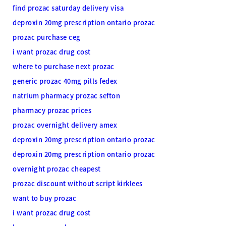
find prozac saturday delivery visa
deproxin 20mg prescription ontario prozac
prozac purchase ceg
i want prozac drug cost
where to purchase next prozac
generic prozac 40mg pills fedex
natrium pharmacy prozac sefton
pharmacy prozac prices
prozac overnight delivery amex
deproxin 20mg prescription ontario prozac
deproxin 20mg prescription ontario prozac
overnight prozac cheapest
prozac discount without script kirklees
want to buy prozac
i want prozac drug cost