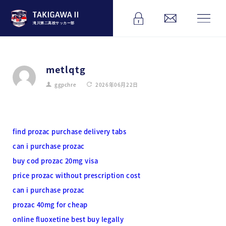
滝川第二高校サッカー部
metlqtg
ggpchre
2026年06月22日
find prozac purchase delivery tabs
can i purchase prozac
buy cod prozac 20mg visa
price prozac without prescription cost
can i purchase prozac
prozac 40mg for cheap
online fluoxetine best buy legally