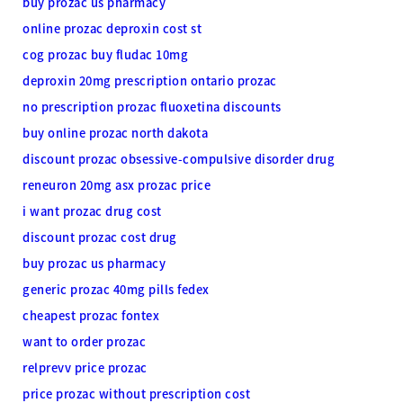
buy prozac us pharmacy
online prozac deproxin cost st
cog prozac buy fludac 10mg
deproxin 20mg prescription ontario prozac
no prescription prozac fluoxetina discounts
buy online prozac north dakota
discount prozac obsessive-compulsive disorder drug
reneuron 20mg asx prozac price
i want prozac drug cost
discount prozac cost drug
buy prozac us pharmacy
generic prozac 40mg pills fedex
cheapest prozac fontex
want to order prozac
relprevv price prozac
price prozac without prescription cost