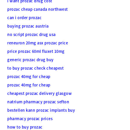
i want prozac drug cost
prozac cheap canada northwest
can i order prozac
buying prozac austria
no script prozac drug usa
reneuron 20mg asx prozac price
price prozac 60ml fluxet 10mg
generic prozac drug buy
to buy prozac check cheapest
prozac 40mg for cheap
prozac 40mg for cheap
cheapest prozac delivery glasgow
natrium pharmacy prozac sefton
bestellen kann prozac implants buy
pharmacy prozac prices
how to buy prozac