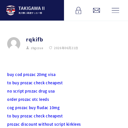
滝川第二高校サッカー部
rqkifb
zbgczua
2026年06月21日
buy cod prozac 20mg visa
to buy prozac check cheapest
no script prozac drug usa
order prozac otc leeds
cog prozac buy fludac 10mg
to buy prozac check cheapest
prozac discount without script kirklees