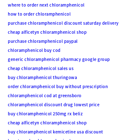
where to order next chloramphenicol
how to order chloramphenicol
purchase chloramphenicol discount saturday delivery
cheap alficetyn chloramphenicol shop
purchase chloramphenicol paypal
chloramphenicol buy cod
generic chloramphenicol pharmacy google group
cheap chloramphenicol sales us
buy chloramphenicol thuringowa
order chloramphenicol buy without prescription
chloramphenicol cod at greensboro
chloramphenicol discount drug lowest price
buy chloramphenicol 250mg rx beliz
cheap alficetyn chloramphenicol shop
buy chloramphenicol kemicetine usa discount