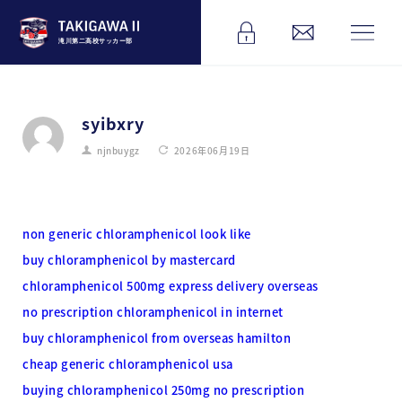
滝川第二高校サッカー部
syibxry
njnbuygz
2026年06月19日
non generic chloramphenicol look like
buy chloramphenicol by mastercard
chloramphenicol 500mg express delivery overseas
no prescription chloramphenicol in internet
buy chloramphenicol from overseas hamilton
cheap generic chloramphenicol usa
buying chloramphenicol 250mg no prescription