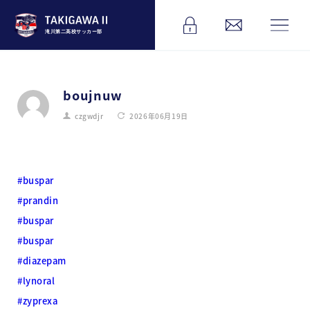
滝川第二高校サッカー部
boujnuw
czgwdjr
2026年06月19日
#buspar
#prandin
#buspar
#buspar
#diazepam
#lynoral
#zyprexa