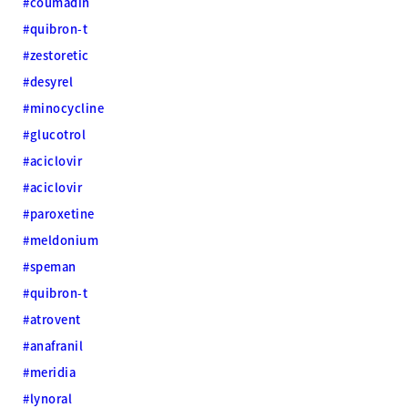
#coumadin
#quibron-t
#zestoretic
#desyrel
#minocycline
#glucotrol
#aciclovir
#aciclovir
#paroxetine
#meldonium
#speman
#quibron-t
#atrovent
#anafranil
#meridia
#lynoral