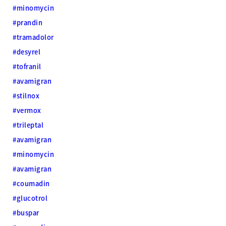
#minomycin
#prandin
#tramadolor
#desyrel
#tofranil
#avamigran
#stilnox
#vermox
#trileptal
#avamigran
#minomycin
#avamigran
#coumadin
#glucotrol
#buspar