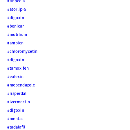
#finpecia
#atorlip-5
#digoxin
#benicar
#motilium
#ambien
#chloromycetin
#digoxin
#tamoxifen
#eulexin
#mebendazole
#risperdal
#ivermectin
#digoxin
#mentat
#tadalafil