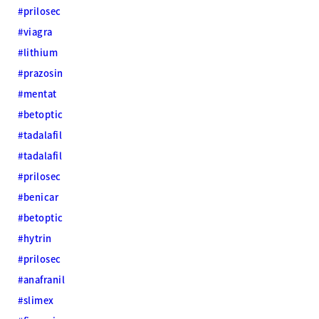
#prilosec
#viagra
#lithium
#prazosin
#mentat
#betoptic
#tadalafil
#tadalafil
#prilosec
#benicar
#betoptic
#hytrin
#prilosec
#anafranil
#slimex