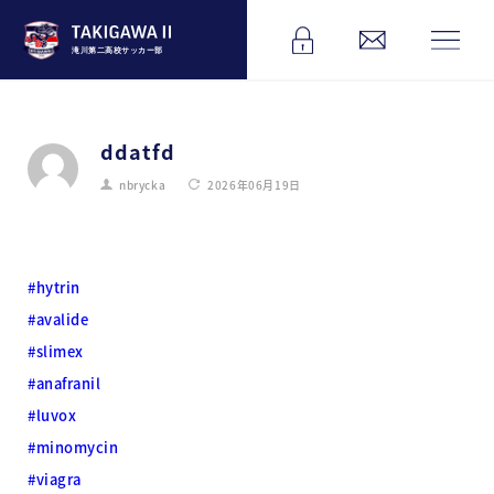
滝川第二高校サッカー部
ddatfd
nbrycka
2026年06月19日
#hytrin
#avalide
#slimex
#anafranil
#luvox
#minomycin
#viagra