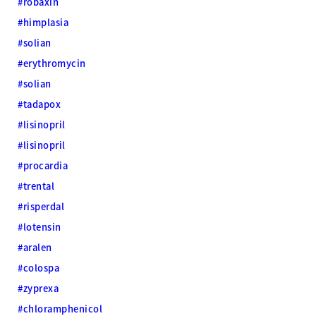
#robaxin
#himplasia
#solian
#erythromycin
#solian
#tadapox
#lisinopril
#lisinopril
#procardia
#trental
#risperdal
#lotensin
#aralen
#colospa
#zyprexa
#chloramphenicol