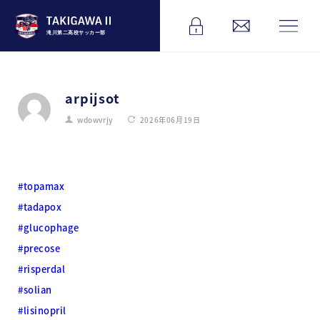
滝川第二高校サッカー部
arpijsot
wdowvrjy
2026年06月19日
#topamax
#tadapox
#glucophage
#precose
#risperdal
#solian
#lisinopril