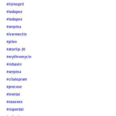
#lisinopril
#tadapox
#tadapox
#serpina
#ivermectin
#pilex
#atorlip-20
#erythromycin
#robaxin
#serpina
#citalopram
#precose
#trental
#nasonex
#risperdal