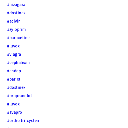
#nizagara
#dostinex
#acivir
#zyloprim
#paroxetine
#luvox
#viagra
#cephalexin
#endep
#pariet
#dostinex
#propranolol
#luvox
#avapro
#ortho tri-cyclen