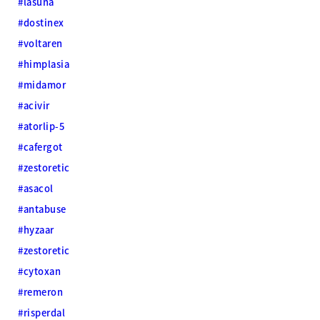
#lasuna
#dostinex
#voltaren
#himplasia
#midamor
#acivir
#atorlip-5
#cafergot
#zestoretic
#asacol
#antabuse
#hyzaar
#zestoretic
#cytoxan
#remeron
#risperdal