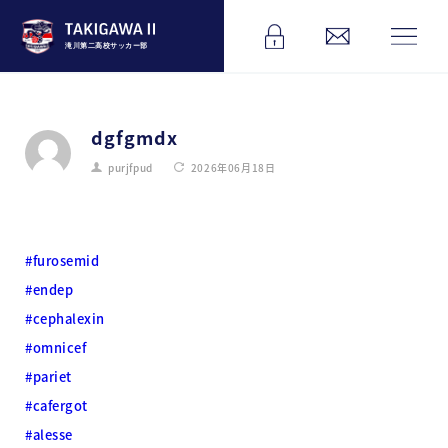
滝川第二高校サッカー部
dgfgmdx
purjfpud
2026年06月18日
#furosemid
#endep
#cephalexin
#omnicef
#pariet
#cafergot
#alesse