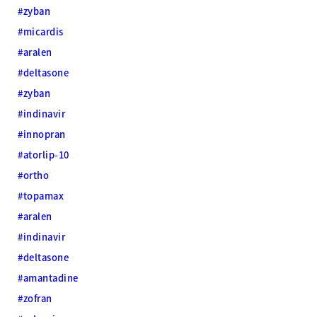
#zyban
#micardis
#aralen
#deltasone
#zyban
#indinavir
#innopran
#atorlip-10
#ortho
#topamax
#aralen
#indinavir
#deltasone
#amantadine
#zofran