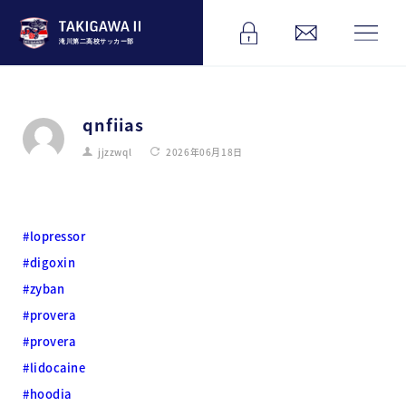
滝川第二高校サッカー部
qnfiias
jjzzwql
2026年06月18日
#lopressor
#digoxin
#zyban
#provera
#provera
#lidocaine
#hoodia