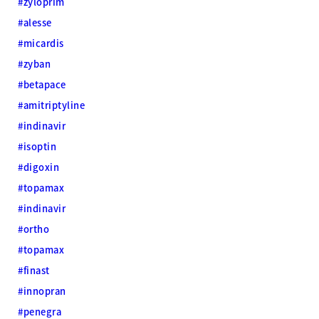
#zyloprim
#alesse
#micardis
#zyban
#betapace
#amitriptyline
#indinavir
#isoptin
#digoxin
#topamax
#indinavir
#ortho
#topamax
#finast
#innopran
#penegra