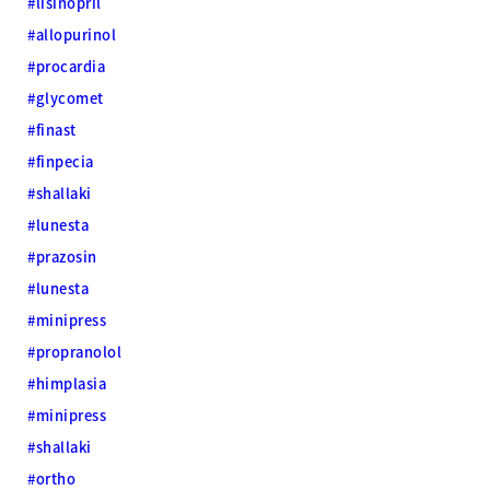
#lisinopril
#allopurinol
#procardia
#glycomet
#finast
#finpecia
#shallaki
#lunesta
#prazosin
#lunesta
#minipress
#propranolol
#himplasia
#minipress
#shallaki
#ortho