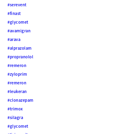
#serevent
#finast
#glycomet
#avamigran
#arava
#alprazolam
#propranolol
#remeron
#zyloprim
#remeron
#leukeran
#clonazepam
#trimox
#silagra
#glycomet