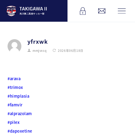
滝川第二高校サッカー部
yfrxwk
mmjvxsq
2026年06月18日
#arava
#trimox
#himplasia
#famvir
#alprazolam
#pilex
#dapoxetine